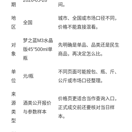
2026-05-28
期
间。
地
城市、全国或市场口径不同，
全国
区
价格不能直接混看。
梦之蓝M3水晶
对
先明确是单品、品类还是民生
版45°500ml单
象
商品，再决定怎么比。
瓶
单
不同页面可能按包、瓶、斤、
元/瓶
位
公斤或市场口径整理。
来
价格页更适合当作查询入口，
源
酒类公开报价
正式成交前还要核对当日样
类
与参数样本
本。
型