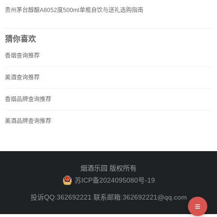
贵州茅台醇酿A8052度500ml单瓶自饮与送礼选购指南
猜你喜欢
香烟查询推荐
美酒查询推荐
香烟品牌查询推荐
美酒品牌查询推荐
烟酒乐园 版权所有
苏ICP备2024095080号-19
投诉QQ:362692221 联系邮箱:362692221@qq.com
≡