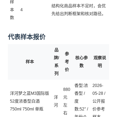
样
结构化商品样本不足时，会优
本
4
先给出判断框架和核对路径。
数
代表样本报价
品
参
牌/
核心参
观察说
样本
考
系
数
明
价
列
香型:浓
2026-
880
洋河梦之蓝M3国际版
香型 /
05-28 /
洋
元
52度浓香型白酒
度
公开报
河
左
750ml 750ml 单瓶
数:52° /
价参考
右
年份:0
样本