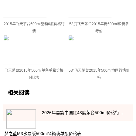
2015年飞天茅台500ml整箱6瓶价格行
53度飞天茅台2015年份500ml箱装参
情
考价
飞天茅台2015年500ml单条单箱价格
53°飞天茅台2015年500ml地区行情价
对比表
格
相关阅读
2026年喜宴中国红43度茅台500ml价格行...
梦之蓝M3水晶版500ml*4箱装单瓶价格表