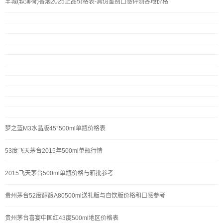
羊城(软薄荷)香烟2025正品价格表-真伪鉴别口感评测各地价格
梦之蓝M3水晶版45°500ml单瓶价格表
53度飞天茅台2015年500ml单瓶行情
2015飞天茅台500ml单瓶价格与箱批参考
贵州茅台52度醇酿A80500ml送礼版与自饮版价格和口感参考
贵州茅台喜宴中国红43度500ml地区价格表