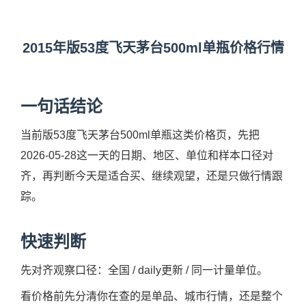
2015年版53度飞天茅台500ml单瓶价格行情
一句话结论
当前版53度飞天茅台500ml单瓶这类价格页，先把
2026-05-28这一天的日期、地区、单位和样本口径对
齐，再判断今天是适合买、继续观望，还是只做行情跟
踪。
快速判断
先对齐观察口径：全国 / daily更新 / 同一计量单位。
看价格前先分清你在查的是单品、城市行情，还是整个