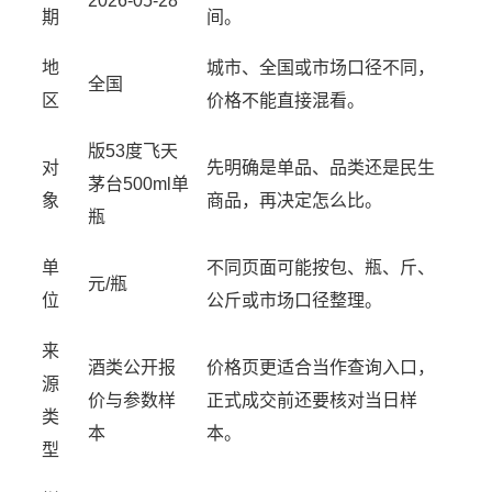
2026-05-28
期
间。
地
城市、全国或市场口径不同，
全国
区
价格不能直接混看。
版53度飞天
对
先明确是单品、品类还是民生
茅台500ml单
象
商品，再决定怎么比。
瓶
单
不同页面可能按包、瓶、斤、
元/瓶
位
公斤或市场口径整理。
来
酒类公开报
价格页更适合当作查询入口，
源
价与参数样
正式成交前还要核对当日样
类
本
本。
型