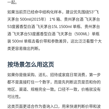
一起。
如果当前页已经命中结构化样本，建议优先围绕53°飞
天茅台 500ml(2015年） 1*6 箱、贵州茅台酒 飞天茅台
53度酱香型白酒 飞天茅台15L 1500ml 单瓶、贵州茅台
酒 飞天茅台53度酱香型白酒 飞天茅台（500ML）单瓶
装 500ml 单瓶去看价带和参数差异，这比泛泛看整个大
类更容易做出判断。
按场景怎么用这页
如果你是做采购、送礼、招待或家庭日常消费，第一步
都不是直接盯住一个数字，而是先判断这页是否和你的
地区、渠道、规格完全一致。口径不一致，价格就没有
可比性。
这类页面更适合作为查询入口，用来快速判断价带和波