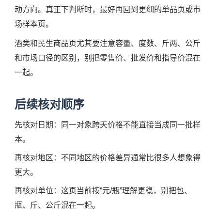
动方向。真正下判断时，最好再回到更细的单品页或市
场样本页。
酒类和民生商品页尤其要注意容量、度数、斤两、公斤
和市场口径的区别，别把零售价、批发价和指导价混在
一起。
后续核对顺序
先核对日期：同一对象跨天价格不能直接当成同一批样
本。
再核对地区：不同地区的价格差异通常比很多人想象得
更大。
再核对单位：这页当前按“元/瓶”理解更稳，别把包、
瓶、斤、公斤混在一起。