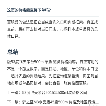
这页的价格能直接下单吗？
更稳妥的做法是把它当成查询入口和判断框架。真正成
交前，最好再去核对当日门店、市场样本或单品页的具
体口径。
总结
版53度飞天茅台500ml单瓶 这类价格内容，真正有用的
不是一个孤立数字，而是日期、地区、单位和样本口径
一起对齐后的判断结果。先把查询框架看清，再回到当
地市场或单品页核对，会比盲看一张价格图更稳。
上一篇：
53度飞天茅台2015年500ml装价格区间
下一篇：
梦之蓝M3水晶版45度500ml价格及地区行情