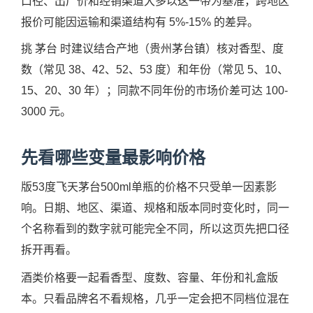
口径、出厂价和经销渠道大多以这一带为基准，跨地区
报价可能因运输和渠道结构有 5%-15% 的差异。
挑 茅台 时建议结合产地（贵州茅台镇）核对香型、度
数（常见 38、42、52、53 度）和年份（常见 5、10、
15、20、30 年）；同款不同年份的市场价差可达 100-
3000 元。
先看哪些变量最影响价格
版53度飞天茅台500ml单瓶的价格不只受单一因素影
响。日期、地区、渠道、规格和版本同时变化时，同一
个名称看到的数字就可能完全不同，所以这页先把口径
拆开再看。
酒类价格要一起看香型、度数、容量、年份和礼盒版
本。只看品牌名不看规格，几乎一定会把不同档位混在