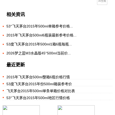
AI生成
相关资讯
53°飞天茅台2015年500ml单箱参考价格...
2015年飞天茅台500ml6瓶装最新参考价格...
53度飞天茅台2015年500ml1箱6瓶每瓶...
2026梦之蓝M3水晶版45°500ml当前价...
最近更新
2015年飞天茅台500ml整箱6瓶价格行情
53度飞天茅台2015年份500ml箱装参考价
飞天茅台2015年500ml单条单箱价格对比表
53°飞天茅台2015年500ml地区行情价格