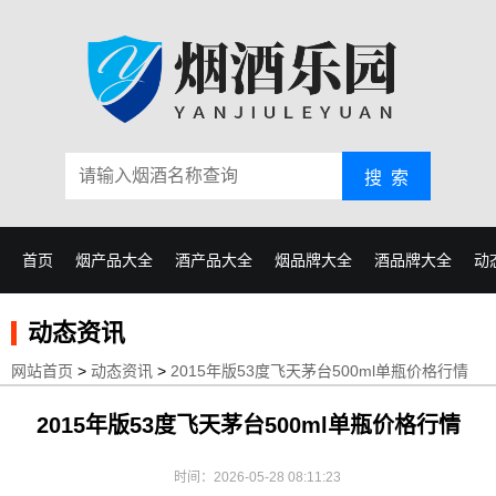
搜 索
首页
烟产品大全
酒产品大全
烟品牌大全
酒品牌大全
动
动态资讯
网站首页
>
动态资讯
>
2015年版53度飞天茅台500ml单瓶价格行情
2015年版53度飞天茅台500ml单瓶价格行情
时间：2026-05-28 08:11:23