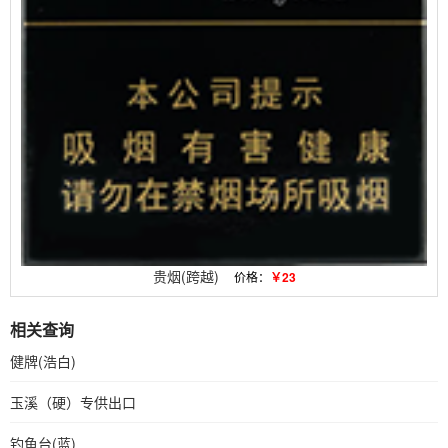
贵烟(跨越)
价格：
￥23
相关查询
健牌(浩白)
玉溪（硬）专供出口
钓鱼台(蓝)