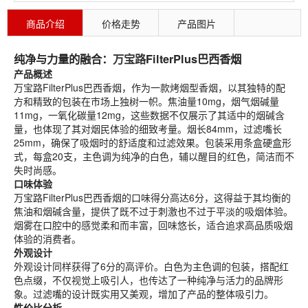
商品介绍
价格走势
产品图片
网友评论
纯净与力量的融合：
万宝路
FilterPlus巴西香烟
产品概述
万宝路FilterPlus巴西香烟，作为一款烤烟型香烟，以其独特的配
方和精致的包装在市场上独树一帜。焦油量10mg，烟气烟碱量
11mg，一氧化碳量12mg，这些数据不仅展示了其适中的烟碱含
量，也体现了其对烟民体验的细致考量。烟长84mm，过滤嘴长
25mm，确保了吸烟时的舒适度和过滤效果。包装采用条盒硬盒形
式，每盒20支，主色调为纯净的白色，辅以醒目的红色，简洁而不
失时尚感。
口味体验
万宝路FilterPlus巴西香烟的口味得分高达6分，这得益于其均衡的
焦油和烟碱含量，提供了既不过于刺激也不过于平淡的吸烟体验。
烟雾在口腔中的感觉柔和而丰富，回味悠长，适合追求高品质吸烟
体验的消费者。
外观设计
外观设计同样获得了6分的高评价。白色为主色调的包装，搭配红
色点缀，不仅视觉上吸引人，也传达了一种纯净与活力的品牌形
象。过滤嘴的设计既实用又美观，增加了产品的整体吸引力。
性价比分析