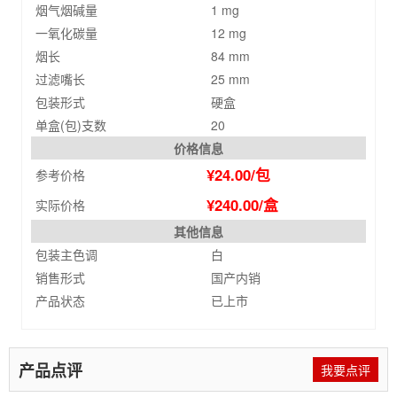
烟气烟碱量
1 mg
一氧化碳量
12 mg
烟长
84 mm
过滤嘴长
25 mm
包装形式
硬盒
单盒(包)支数
20
价格信息
¥24.00/包
参考价格
¥240.00/盒
实际价格
其他信息
包装主色调
白
销售形式
国产内销
产品状态
已上市
产品点评
我要点评