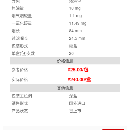
分类
烤烟型
焦油量
10 mg
烟气烟碱量
1.1 mg
一氧化碳量
11.49 mg
烟长
84 mm
过滤嘴长
24.5 mm
包装形式
硬盒
单盒(包)支数
20
价格信息
¥25.00/包
参考价格
¥240.00/盒
实际价格
其他信息
包装主色调
深蓝
销售形式
国外进口
产品状态
已上市