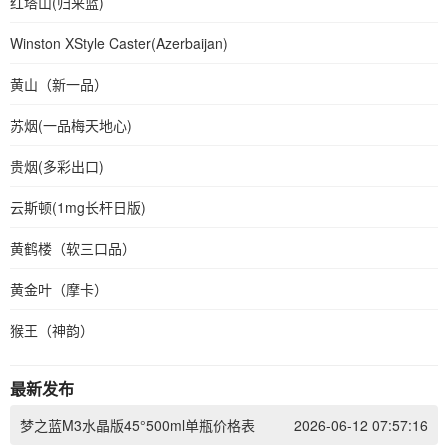
红塔山(归来蓝)
Winston XStyle Caster(Azerbaijan)
黄山（新一品）
苏烟(一品梅天地心)
贵烟(多彩出口)
云斯顿(1mg长杆日版)
黄鹤楼（软三口品）
黄金叶（摩卡）
猴王（神韵）
最新发布
梦之蓝M3水晶版45°500ml单瓶价格表
2026-06-12 07:57:16