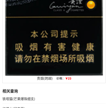
贵烟(跨越)
价格：
￥23
相关查询
铁塔猫(芒果爆珠细支)