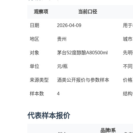
观察项
当前口径
日期
2026-04-09
用于
地区
贵州
城市
对象
茅台52度醇酿A80500ml
先明
单位
元/瓶
不同
来源类型
酒类公开报价与参数样本
价格
样本数
4
结构
代表样本报价
品牌/系