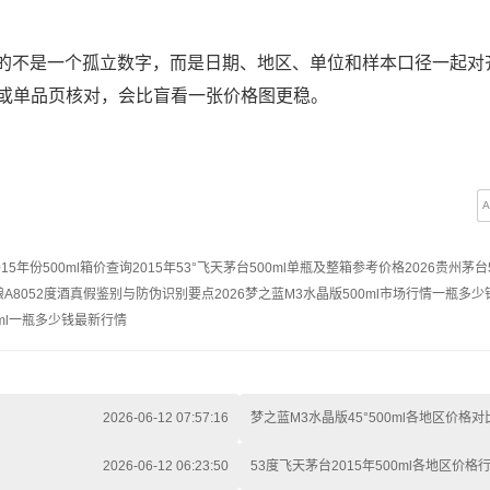
正有用的不是一个孤立数字，而是日期、地区、单位和样本口径一起对
或单品页核对，会比盲看一张价格图更稳。
015年份500ml箱价查询
2015年53°飞天茅台500ml单瓶及整箱参考价格
2026贵州茅台
A8052度酒真假鉴别与防伪识别要点
2026梦之蓝M3水晶版500ml市场行情一瓶多少
0ml一瓶多少钱最新行情
2026-06-12 07:57:16
梦之蓝M3水晶版45°500ml各地区价格对
2026-06-12 06:23:50
53度飞天茅台2015年500ml各地区价格