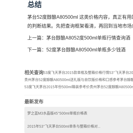
总结
茅台52度醇酿A80500ml 这类价格内容，真
的判断结果。先把查询框架看清，再回到当地市场
上一篇：
茅台醇酿A8052度500ml单瓶行情查询酒
下一篇：
52度茅台醇酿A80500ml单瓶多少钱酒
相关查询
53度飞天茅台2015款单瓶及整箱价格行情
53°飞天茅台2
贵州茅台52度醇酿A80500ml送礼版与自饮版价格和口感参考
茅台醇酿
53度飞天茅台2015年份500ml箱装参考价
贵州茅台52度醇酿A8050
最新发布
梦之蓝M3水晶版45°500ml单瓶价格表
2015年53°飞天茅台500ml单条与整箱价格对...