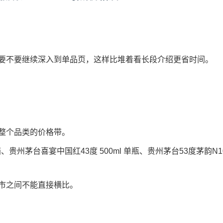
要不要继续深入到单品页，这样比堆着看长段介绍更省时间。
。
整个品类的价格带。
、贵州茅台喜宴中国红43度 500ml 单瓶、贵州茅台53度茅韵N1
市之间不能直接横比。